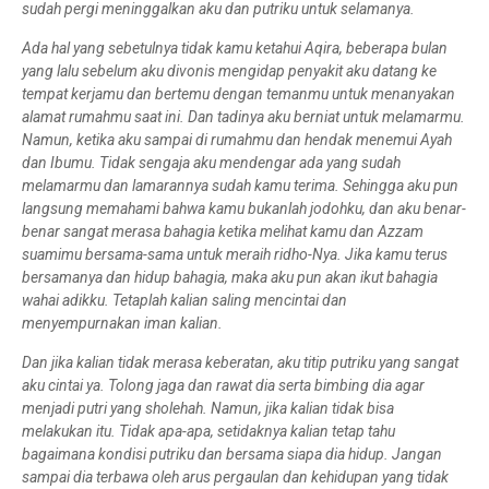
sudah pergi meninggalkan aku dan putriku untuk selamanya.
Ada hal yang sebetulnya tidak kamu ketahui Aqira, beberapa bulan
yang lalu sebelum aku divonis mengidap penyakit aku datang ke
tempat kerjamu dan bertemu dengan temanmu untuk menanyakan
alamat rumahmu saat ini. Dan tadinya aku berniat untuk melamarmu.
Namun, ketika aku sampai di rumahmu dan hendak menemui Ayah
dan Ibumu. Tidak sengaja aku mendengar ada yang sudah
melamarmu dan lamarannya sudah kamu terima. Sehingga aku pun
langsung memahami bahwa kamu bukanlah jodohku, dan aku benar-
benar sangat merasa bahagia ketika melihat kamu dan Azzam
suamimu bersama-sama untuk meraih ridho-Nya. Jika kamu terus
bersamanya dan hidup bahagia, maka aku pun akan ikut bahagia
wahai adikku. Tetaplah kalian saling mencintai dan
menyempurnakan iman kalian.
Dan jika kalian tidak merasa keberatan, aku titip putriku yang sangat
aku cintai ya. Tolong jaga dan rawat dia serta bimbing dia agar
menjadi putri yang sholehah. Namun, jika kalian tidak bisa
melakukan itu. Tidak apa-apa, setidaknya kalian tetap tahu
bagaimana kondisi putriku dan bersama siapa dia hidup. Jangan
sampai dia terbawa oleh arus pergaulan dan kehidupan yang tidak