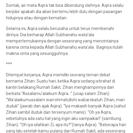
Sontak, air mata Aqira tak bisa dibendung olehnya. Aqira selalu
berpikir apakah dia akan bertemu lebih dulu dengan pasangan
hidupnya atau dengan kematian.
Selama ini, Aqira selalu berusaha untuk terus membenahi
dirinya. Dia berharap Allah Subhanahu wata’ala
mempertemukannya dengan seseorang yang mencintainya
karena cinta kepada Allah Subhanahu wata’ala. Baginya itulah
makna cinta yang sesungguhnya.
***
Ditempat kerjanya, Aqira memiliki seorang teman dekat
bernama Zihan. Suatu hari, ketika Aqira sedang istirahat di
kantin belakang Rumah Sakit, Zihan menghampirinya dan
berkata “Assalamu’alaikum Aqira…” (ucap salam Zihan).
“Wa’alaikumussalam warrohmatullohi wabarokatuh Zihan, mari
duduk” (jawab dan ajak Aqira). “Iya makasih banyak Aqira (sahut
Zihan sambil duduk dan tersenyum manis). “Oh ya Aqira,
sebetulnya ada satu hal yang ingin aku sampaikan” (sambung
Zihan). “Oh iya silahkan Zi, apa itu?”(tanya Aqira). “Beberapa hari
yang lalu setelah kamu pulang dari Rumah Sakit, ada seseorang