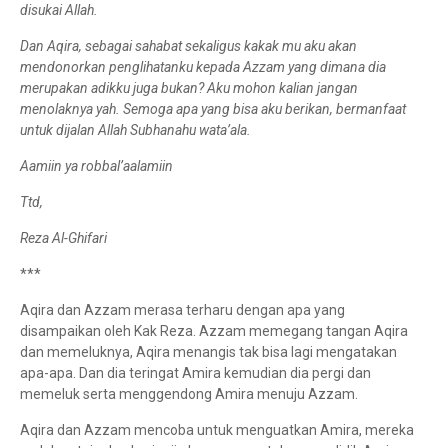
disukai Allah.
Dan Aqira, sebagai sahabat sekaligus kakak mu aku akan
mendonorkan penglihatanku kepada Azzam yang dimana dia
merupakan adikku juga bukan? Aku mohon kalian jangan
menolaknya yah. Semoga apa yang bisa aku berikan, bermanfaat
untuk dijalan Allah Subhanahu wata’ala.
Aamiin ya robbal’aalamiin
Ttd,
Reza Al-Ghifari
***
Aqira dan Azzam merasa terharu dengan apa yang
disampaikan oleh Kak Reza. Azzam memegang tangan Aqira
dan memeluknya, Aqira menangis tak bisa lagi mengatakan
apa-apa. Dan dia teringat Amira kemudian dia pergi dan
memeluk serta menggendong Amira menuju Azzam.
Aqira dan Azzam mencoba untuk menguatkan Amira, mereka