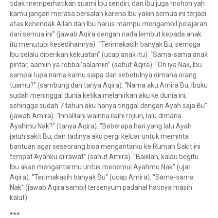
tidak memperhatikan suami Ibu sendiri, dan Ibu juga mohon yah
kamu jangan merasa bersalah karena Ibu yakin semua ini terjadi
atas kehendak Allah dan Ibu harus mampu mengambil pelajaran
dari semua ini” (jawab Aqira dengan nada lembut kepada anak
itu menutupi kesedihannya). “Terimakasih banyak Bu, semoga
Ibu selalu diberikan kekuatan” (ucap anak itu). “Sama-sama anak
pintar, aamiin ya robbal’aalamiin” (sahut Aqira). “Oh iya Nak, Ibu
sampai lupa nama kamu siapa dan sebetulnya dimana orang
tuamu?” (sambung dan tanya Aqira). “Nama aku Amira Bu, Ibuku
sudah meninggal dunia ketika melahirkan aku ke dunia ini,
sehingga sudah 7 tahun aku hanya tinggal dengan Ayah saja Bu”
(jawab Amira). “Innalilahi wainna ilaihi rojiun, lalu dimana
Ayahmu Nak?” (tanya Aqira). “Beberapa hari yang lalu Ayah
jatuh sakit Bu, dan tadinya aku pergi keluar untuk meminta
bantuan agar seseorang bisa mengantarku ke Rumah Sakit ini
tempat Ayahku di rawat” (sahut Amira). “Baiklah, kalau begitu
Ibu akan mengantarmu untuk menemui Ayahmu Nak” (ujar
Aqira). “Terimakasih banyak Bu” (ucap Amira). “Sama-sama
Nak” (jawab Aqira sambil tersenyum padahal hatinya masih
kalut).
***