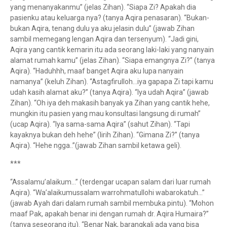
yang menanyakanmu” (jelas Zihan). “Siapa Zi? Apakah dia
pasienku atau keluarga nya? (tanya Aqira penasaran). “Bukan-
bukan Aqira, tenang dulu ya aku jelasin dulu” (jawab Zihan
sambil memegang lengan Aqira dan tersenyum). “Jadi gini,
Aqira yang cantik kemarin itu ada seorang laki-laki yang nanyain
alamat rumah kamu” (jelas Zihan). “Siapa emangnya Zi?” (tanya
Aqira). “Haduhhh, maaf banget Aqira aku lupa nanyain
namanya” (keluh Zihan). “Astagfirulloh…iya gapapa Zi tapi kamu
udah kasih alamat aku?” (tanya Aqira). “Iya udah Aqira” (jawab
Zihan). “Oh iya deh makasih banyak ya Zihan yang cantik hehe,
mungkin itu pasien yang mau konsultasi langsung di rumah”
(ucap Aqira). “Iya sama-sama Aqira” (sahut Zihan). “Tapi
kayaknya bukan deh hehe” (lirih Zihan). “Gimana Zi?” (tanya
Aqira). “Hehe ngga..”(jawab Zihan sambil ketawa geli).
***
“Assalamu’alaikum…” (terdengar ucapan salam dari luar rumah
Aqira). “Wa’alaikumussalam warrohmatullohi wabarokatuh…”
(jawab Ayah dari dalam rumah sambil membuka pintu). “Mohon
maaf Pak, apakah benar ini dengan rumah dr. Aqira Humaira?”
(tanya seseorang itu). “Benar Nak, barangkali ada yang bisa