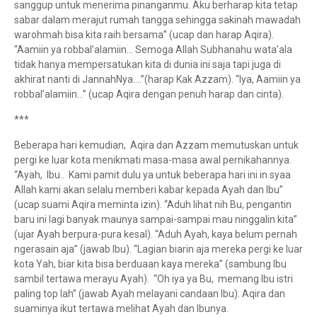
sanggup untuk menerima pinanganmu. Aku berharap kita tetap
sabar dalam merajut rumah tangga sehingga sakinah mawadah
warohmah bisa kita raih bersama” (ucap dan harap Aqira).
“Aamiin ya robbal’alamiin… Semoga Allah Subhanahu wata’ala
tidak hanya mempersatukan kita di dunia ini saja tapi juga di
akhirat nanti di JannahNya….”(harap Kak Azzam). “Iya, Aamiin ya
robbal’alamiin…” (ucap Aqira dengan penuh harap dan cinta).
***
Beberapa hari kemudian, Aqira dan Azzam memutuskan untuk
pergi ke luar kota menikmati masa-masa awal pernikahannya.
“Ayah, Ibu.. Kami pamit dulu ya untuk beberapa hari ini in syaa
Allah kami akan selalu memberi kabar kepada Ayah dan Ibu”
(ucap suami Aqira meminta izin). “Aduh lihat nih Bu, pengantin
baru ini lagi banyak maunya sampai-sampai mau ninggalin kita”
(ujar Ayah berpura-pura kesal). “Aduh Ayah, kaya belum pernah
ngerasain aja” (jawab Ibu). “Lagian biarin aja mereka pergi ke luar
kota Yah, biar kita bisa berduaan kaya mereka” (sambung Ibu
sambil tertawa merayu Ayah). “Oh iya ya Bu, memang Ibu istri
paling top lah” (jawab Ayah melayani candaan Ibu). Aqira dan
suaminya ikut tertawa melihat Ayah dan Ibunya.