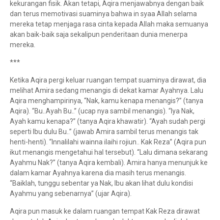
kekurangan fisik. Akan tetapi, Aqira menjawabnya dengan baik
dan terus memotivasi suaminya bahwa in syaa Allah selama
mereka tetap menjaga rasa cinta kepada Allah maka semuanya
akan baik-baik saja sekalipun penderitaan dunia menerpa
mereka.
***
Ketika Aqira pergi keluar ruangan tempat suaminya dirawat, dia
melihat Amira sedang menangis di dekat kamar Ayahnya. Lalu
Aqira menghampirinya, “Nak, kamu kenapa menangis?” (tanya
Aqira). “Bu..Ayah Bu..” (ucap nya sambil menangis). “Iya Nak,
Ayah kamu kenapa?” (tanya Aqira khawatir). “Ayah sudah pergi
seperti Ibu dulu Bu..” (jawab Amira sambil terus menangis tak
henti-henti). “Innalilahi wainna ilaihi rojiun.. Kak Reza” (Aqira pun
ikut menangis mengetahui hal tersebut). “Lalu dimana sekarang
Ayahmu Nak?” (tanya Aqira kembali). Amira hanya menunjuk ke
dalam kamar Ayahnya karena dia masih terus menangis.
“Baiklah, tunggu sebentar ya Nak, Ibu akan lihat dulu kondisi
Ayahmu yang sebenarnya” (ujar Aqira).
Aqira pun masuk ke dalam ruangan tempat Kak Reza dirawat