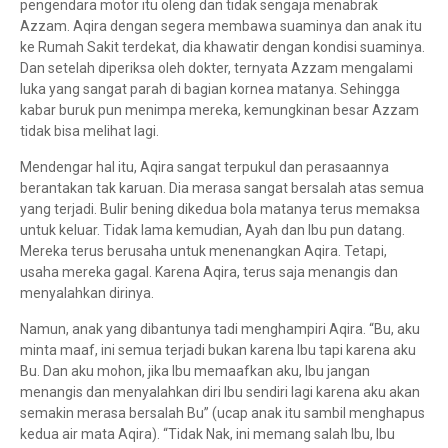
pengendara motor itu oleng dan tidak sengaja menabrak
Azzam. Aqira dengan segera membawa suaminya dan anak itu
ke Rumah Sakit terdekat, dia khawatir dengan kondisi suaminya.
Dan setelah diperiksa oleh dokter, ternyata Azzam mengalami
luka yang sangat parah di bagian kornea matanya. Sehingga
kabar buruk pun menimpa mereka, kemungkinan besar Azzam
tidak bisa melihat lagi.
Mendengar hal itu, Aqira sangat terpukul dan perasaannya
berantakan tak karuan. Dia merasa sangat bersalah atas semua
yang terjadi. Bulir bening dikedua bola matanya terus memaksa
untuk keluar. Tidak lama kemudian, Ayah dan Ibu pun datang.
Mereka terus berusaha untuk menenangkan Aqira. Tetapi,
usaha mereka gagal. Karena Aqira, terus saja menangis dan
menyalahkan dirinya.
Namun, anak yang dibantunya tadi menghampiri Aqira. “Bu, aku
minta maaf, ini semua terjadi bukan karena Ibu tapi karena aku
Bu. Dan aku mohon, jika Ibu memaafkan aku, Ibu jangan
menangis dan menyalahkan diri Ibu sendiri lagi karena aku akan
semakin merasa bersalah Bu” (ucap anak itu sambil menghapus
kedua air mata Aqira). “Tidak Nak, ini memang salah Ibu, Ibu