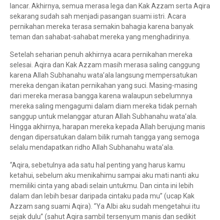
lancar. Akhirnya, semua merasa lega dan Kak Azzam serta Aqira
sekarang sudah sah menjadi pasangan suami istri. Acara
pernikahan mereka terasa semakin bahagia karena banyak
teman dan sahabat-sahabat mereka yang menghadirinya.
Setelah seharian penuh akhirnya acara pernikahan mereka
selesai. Aqira dan Kak Azzam masih merasa saling canggung
karena Allah Subhanahu wata’ala langsung mempersatukan
mereka dengan ikatan pernikahan yang suci. Masing-masing
dari mereka merasa bangga karena walaupun sebelumnya
mereka saling mengagumi dalam diam mereka tidak pernah
sanggup untuk melanggar aturan Allah Subhanahu wata’ala.
Hingga akhirnya, harapan mereka kepada Allah berujung manis
dengan dipersatukan dalam bilik rumah tangga yang semoga
selalu mendapatkan ridho Allah Subhanahu wata’ala.
“Aqira, sebetulnya ada satu hal penting yang harus kamu
ketahui, sebelum aku menikahimu sampai aku mati nanti aku
memiliki cinta yang abadi selain untukmu. Dan cinta ini lebih
dalam dan lebih besar daripada cintaku pada mu” (ucap Kak
Azzam sang suami Aqira). “Ya Albi aku sudah mengetahui itu
sejak dulu” (sahut Aqira sambil tersenyum manis dan sedikit