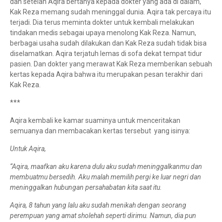
dan setelah Aqira bertanya kepada dokter yang ada di dalam,
Kak Reza memang sudah meninggal dunia. Aqira tak percaya itu
terjadi. Dia terus meminta dokter untuk kembali melakukan
tindakan medis sebagai upaya menolong Kak Reza. Namun,
berbagai usaha sudah dilakukan dan Kak Reza sudah tidak bisa
diselamatkan. Aqira terjatuh lemas di sofa dekat tempat tidur
pasien. Dan dokter yang merawat Kak Reza memberikan sebuah
kertas kepada Aqira bahwa itu merupakan pesan terakhir dari
Kak Reza.
***
Aqira kembali ke kamar suaminya untuk menceritakan
semuanya dan membacakan kertas tersebut yang isinya:
Untuk Aqira,
“Aqira, maafkan aku karena dulu aku sudah meninggalkanmu dan
membuatmu bersedih. Aku malah memilih pergi ke luar negri dan
meninggalkan hubungan persahabatan kita saat itu.
Aqira, 8 tahun yang lalu aku sudah menikah dengan seorang
perempuan yang amat sholehah seperti dirimu. Namun, dia pun