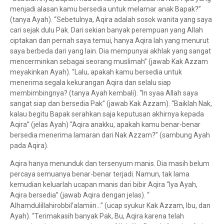
menjadi alasan kamu bersedia untuk melamar anak Bapak?”
(tanya Ayah). “Sebetulnya, Aqira adalah sosok wanita yang saya
cari sejak dulu Pak. Dari sekian banyak perempuan yang Allah
ciptakan dan pernah saya temui, hanya Aqira lah yang menurut
saya berbeda dari yang lain. Dia mempunyai akhlak yang sangat
mencerminkan sebagai seorang muslimah” (jawab Kak Azzam
meyakinkan Ayah). “Lalu, apakah kamu bersedia untuk
menerima segala kekurangan Aqira dan selalu siap
membimbingnya? (tanya Ayah kembali). “In syaa Allah saya
sangat siap dan bersedia Pak” (jawab Kak Azzam). “Baiklah Nak,
kalau begitu Bapak serahkan saja keputusan akhirnya kepada
Aqira” (jelas Ayah) “Aqira anakku, apakah kamu benar-benar
bersedia menerima lamaran dari Nak Azzam?” (sambung Ayah
pada Aqira).
Aqira hanya menunduk dan tersenyum manis. Dia masih belum
percaya semuanya benar-benar terjadi. Namun, tak lama
kemudian keluarlah ucapan manis dari bibir Aqira “Iya Ayah,
Aqira bersedia” (jawab Aqira dengan jelas). “
Alhamdulillahirobbil’alamiin…” (ucap syukur Kak Azzam, Ibu, dan
Ayah). “Terimakasih banyak Pak, Bu, Aqira karena telah