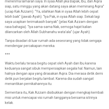
menerima lamaran saya. In syaa Allah jika Bapak, Ibu, dan Aqira
siap, satu minggu yang akan datang saya akan meminang Aqira”
(ucap Kak Azzam). “Ya, silahkan Nak in syaa Allah lebih cepat
lebih baik” (jawab Ayah). “Iya Pak, in syaa Allah siap. Sekali lagi
saya ucapkan terimakasih banyak” (jelas Kak Azzam dengan
rasa bahagia). “Iya sama-sama Nak, semoga hajat kalian
dilancarkan oleh Allah Subhanahu wata’ala” (ujar Ayah).
Tanpa disadari di luar rumah ada seseorang yang tidak sengaja
mendengar percakapan mereka.
***
Waktu berlalu terasa begitu cepat oleh Ayah dan Ibu karena
keduanya sangat sibuk mempersiapkan segala hal. Namun, lain
halnya dengan apa yang dirasakan Aqira. Dia merasa detik demi
detik pun berjalan begitu lambat. Karena dia sudah sangat
menantikan pernikahannya itu.
Sementara itu, Kak Azzam disibukkan dengan mengkaji kembali
misi untuk mencapai visi rumah tangganya bersama istrinya
kelak.