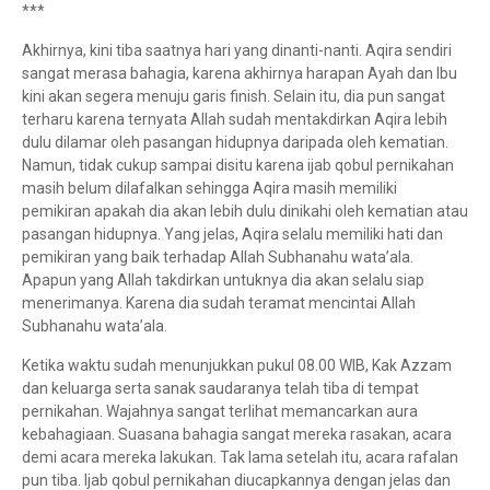
***
Akhirnya, kini tiba saatnya hari yang dinanti-nanti. Aqira sendiri
sangat merasa bahagia, karena akhirnya harapan Ayah dan Ibu
kini akan segera menuju garis finish. Selain itu, dia pun sangat
terharu karena ternyata Allah sudah mentakdirkan Aqira lebih
dulu dilamar oleh pasangan hidupnya daripada oleh kematian.
Namun, tidak cukup sampai disitu karena ijab qobul pernikahan
masih belum dilafalkan sehingga Aqira masih memiliki
pemikiran apakah dia akan lebih dulu dinikahi oleh kematian atau
pasangan hidupnya. Yang jelas, Aqira selalu memiliki hati dan
pemikiran yang baik terhadap Allah Subhanahu wata’ala.
Apapun yang Allah takdirkan untuknya dia akan selalu siap
menerimanya. Karena dia sudah teramat mencintai Allah
Subhanahu wata’ala.
Ketika waktu sudah menunjukkan pukul 08.00 WIB, Kak Azzam
dan keluarga serta sanak saudaranya telah tiba di tempat
pernikahan. Wajahnya sangat terlihat memancarkan aura
kebahagiaan. Suasana bahagia sangat mereka rasakan, acara
demi acara mereka lakukan. Tak lama setelah itu, acara rafalan
pun tiba. Ijab qobul pernikahan diucapkannya dengan jelas dan