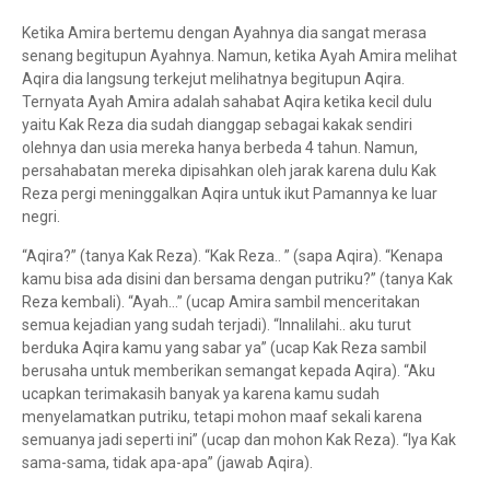
Ketika Amira bertemu dengan Ayahnya dia sangat merasa
senang begitupun Ayahnya. Namun, ketika Ayah Amira melihat
Aqira dia langsung terkejut melihatnya begitupun Aqira.
Ternyata Ayah Amira adalah sahabat Aqira ketika kecil dulu
yaitu Kak Reza dia sudah dianggap sebagai kakak sendiri
olehnya dan usia mereka hanya berbeda 4 tahun. Namun,
persahabatan mereka dipisahkan oleh jarak karena dulu Kak
Reza pergi meninggalkan Aqira untuk ikut Pamannya ke luar
negri.
“Aqira?” (tanya Kak Reza). “Kak Reza.. ” (sapa Aqira). “Kenapa
kamu bisa ada disini dan bersama dengan putriku?” (tanya Kak
Reza kembali). “Ayah…” (ucap Amira sambil menceritakan
semua kejadian yang sudah terjadi). “Innalilahi.. aku turut
berduka Aqira kamu yang sabar ya” (ucap Kak Reza sambil
berusaha untuk memberikan semangat kepada Aqira). “Aku
ucapkan terimakasih banyak ya karena kamu sudah
menyelamatkan putriku, tetapi mohon maaf sekali karena
semuanya jadi seperti ini” (ucap dan mohon Kak Reza). “Iya Kak
sama-sama, tidak apa-apa” (jawab Aqira).