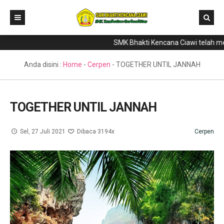
SMK Bhakti Kencana Ciawi telah menjadi 
Home
Direktori
Anda disini :
Home
-
Cerpen
-
TOGETHER UNTIL JANNAH
Program Keahlian
Berita
TOGETHER UNTIL JANNAH
Literasi
Sel, 27 Juli 2021
Dibaca 3194x
Cerpen
Galeri
GTK & Siswa
PPDB