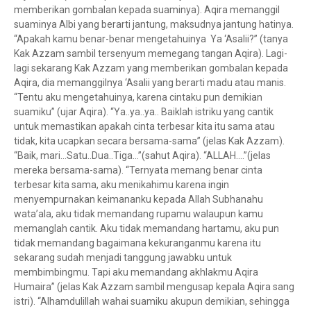
memberikan gombalan kepada suaminya). Aqira memanggil
suaminya Albi yang berarti jantung, maksudnya jantung hatinya.
“Apakah kamu benar-benar mengetahuinya Ya ‘Asalii?” (tanya
Kak Azzam sambil tersenyum memegang tangan Aqira). Lagi-
lagi sekarang Kak Azzam yang memberikan gombalan kepada
Aqira, dia memanggilnya ‘Asalii yang berarti madu atau manis.
“Tentu aku mengetahuinya, karena cintaku pun demikian
suamiku” (ujar Aqira). “Ya..ya..ya.. Baiklah istriku yang cantik
untuk memastikan apakah cinta terbesar kita itu sama atau
tidak, kita ucapkan secara bersama-sama” (jelas Kak Azzam).
“Baik, mari…Satu..Dua..Tiga…”(sahut Aqira). “ALLAH….”(jelas
mereka bersama-sama). “Ternyata memang benar cinta
terbesar kita sama, aku menikahimu karena ingin
menyempurnakan keimananku kepada Allah Subhanahu
wata’ala, aku tidak memandang rupamu walaupun kamu
memanglah cantik. Aku tidak memandang hartamu, aku pun
tidak memandang bagaimana kekuranganmu karena itu
sekarang sudah menjadi tanggung jawabku untuk
membimbingmu. Tapi aku memandang akhlakmu Aqira
Humaira” (jelas Kak Azzam sambil mengusap kepala Aqira sang
istri). “Alhamdulillah wahai suamiku akupun demikian, sehingga