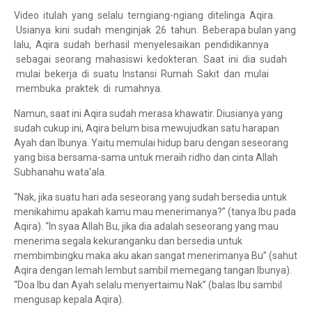
Video itulah yang selalu terngiang-ngiang ditelinga Aqira.
Usianya kini sudah menginjak 26 tahun. Beberapa bulan yang
lalu, Aqira sudah berhasil menyelesaikan pendidikannya
sebagai seorang mahasiswi kedokteran. Saat ini dia sudah
mulai bekerja di suatu Instansi Rumah Sakit dan mulai
membuka praktek di rumahnya.
Namun, saat ini Aqira sudah merasa khawatir. Diusianya yang
sudah cukup ini, Aqira belum bisa mewujudkan satu harapan
Ayah dan Ibunya. Yaitu memulai hidup baru dengan seseorang
yang bisa bersama-sama untuk meraih ridho dan cinta Allah
Subhanahu wata’ala.
“Nak, jika suatu hari ada seseorang yang sudah bersedia untuk
menikahimu apakah kamu mau menerimanya?” (tanya Ibu pada
Aqira). “In syaa Allah Bu, jika dia adalah seseorang yang mau
menerima segala kekuranganku dan bersedia untuk
membimbingku maka aku akan sangat menerimanya Bu” (sahut
Aqira dengan lemah lembut sambil memegang tangan Ibunya).
“Doa Ibu dan Ayah selalu menyertaimu Nak” (balas Ibu sambil
mengusap kepala Aqira).