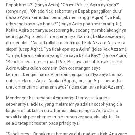
Bapak bantu?” (tanya Ayah). “Oh iya Pak, dr. Aqira nya ada?”
(tanya nya). “Oh ada Nak, sebentar ya Bapak panggilkan dulu”
(jawab Ayah, kemudian beranjak memanggil Aqira). “Iya Pak,
ada yang bisa saya bantu?” (tanya Aqira pada seseorang itu).
Ketika Aqira bertanya, seseorang itu sedang membelakanginya
sehingga Aqira belum mengenalinya. Namun, ketika seseorang
itu menoleh…”Astagfirulloh, mohon maaf Kak Azzam Aqira kira
siapa” (ucap Aqira). “Iya tidak apa-apa Aqira” (jelas Kak Azzam).
“Oh iya, barangkali ada yang bisa saya bantu Kak?” (tanya Aqira).
“Sebelumnya mohon maaf Pak, Bu saya adalah kakak tingkat
Aqira waktu kuliah kemarin. Dan kedatangan saya
kemari….Dengan nama Allah dan dengan izinNya saya berniat
untuk melamar Aqira. Apakah Bapak, Ibu, dan Aqira bersedia
untuk menerima lamaran saya?” (jelas dan tanya Kak Azzam).
Mendengar hal tersebut Aqira sangat tertegun, karena
sebenarnya laki-laki yang melamarnya adalah sosok yang dia
kagumi sejak kuliah dulu. Namun, disamping itu Aqira sama
sekali tidak pernah menaruh harapan kepada laki-laki itu. Dia
selalu tetap konsisten pada prinsipnya.
“Sebelumnya, Bapak mau bertanya dulu padamu Nak. Apa yang