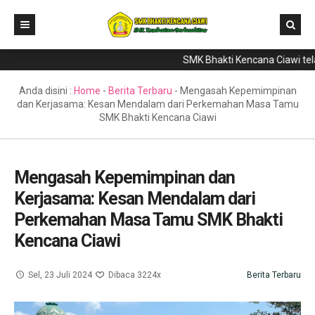
SMK Bhakti Kencana Ciawi telah 
Home
Direktori
Anda disini :
Home
-
Berita Terbaru
-
Mengasah Kepemimpinan
dan Kerjasama: Kesan Mendalam dari Perkemahan Masa Tamu
Program Keahlian
SMK Bhakti Kencana Ciawi
Berita
Literasi
Mengasah Kepemimpinan dan
Kerjasama: Kesan Mendalam dari
Galeri
Perkemahan Masa Tamu SMK Bhakti
GTK & Siswa
Kencana Ciawi
PPDB
Sel, 23 Juli 2024
Dibaca 3224x
Berita Terbaru