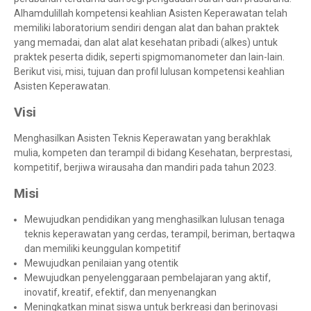
Alhamdulillah kompetensi keahlian Asisten Keperawatan telah
memiliki laboratorium sendiri dengan alat dan bahan praktek
yang memadai, dan alat alat kesehatan pribadi (alkes) untuk
praktek peserta didik, seperti spigmomanometer dan lain-lain.
Berikut visi, misi, tujuan dan profil lulusan kompetensi keahlian
Asisten Keperawatan.
Visi
Menghasilkan Asisten Teknis Keperawatan yang berakhlak
mulia, kompeten dan terampil di bidang Kesehatan, berprestasi,
kompetitif, berjiwa wirausaha dan mandiri pada tahun 2023.
Misi
Mewujudkan pendidikan yang menghasilkan lulusan tenaga
teknis keperawatan yang cerdas, terampil, beriman, bertaqwa
dan memiliki keunggulan kompetitif
Mewujudkan penilaian yang otentik
Mewujudkan penyelenggaraan pembelajaran yang aktif,
inovatif, kreatif, efektif, dan menyenangkan
Meningkatkan minat siswa untuk berkreasi dan berinovasi