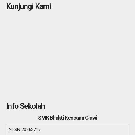
Kunjungi Kami
Info Sekolah
SMK Bhakti Kencana Ciawi
NPSN
20262719