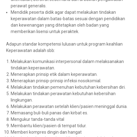
perawat generalis.
Mendidik peserta didik agar dapat melakukan tindakan
keperawatan dalam batas-batas sesuai dengan pendidikan
dan kewenangan yang ditetapkan oleh badan yang
memberikan lisensi untuk peraktek.
Adapun standar kompetensi lulusan untuk program keahlian
Keperawatan adalah sbb:
Melakukan komunikasi interpersonal dalam melaksanakan
tindakan keperawatan.
Menerapkan prinsip etik dalam keperawatan.
Menerapkan prinsip-prinsip infeksi nosokomial.
Melakukan tindakan pemenuhan kebutuhan kebersihan diri.
Melakukan tindakan perawatan kebutuhan kebersihan
lingkungan.
Melakukan perawatan setelah klien/pasien meninggal dunia.
Memasang buli-buli panas dan kirbat es.
Mengukur tanda-tanda vital
Membantu klien/pasien di tempat tidur.
Memberi kompres dingin dan hangat