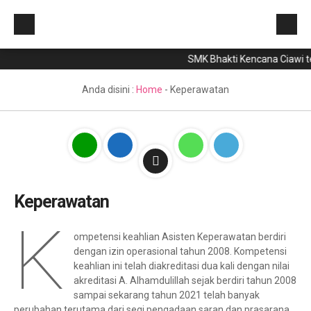
SMK Bhakti Kencana Ciawi tela
Home
Direktori
Anda disini :
Home
-
Keperawatan
Program Keahlian
Berita
Literasi
Galeri
Keperawatan
K
GTK & Siswa
ompetensi keahlian Asisten Keperawatan berdiri
PPDB
dengan izin operasional tahun 2008. Kompetensi
keahlian ini telah diakreditasi dua kali dengan nilai
akreditasi A. Alhamdulillah sejak berdiri tahun 2008
sampai sekarang tahun 2021 telah banyak
perubahan terutama dari segi pengadaan saran dan prasarana.