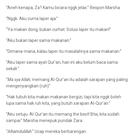
“Aneh kenapa, Za? Kamu bicara nggk jelas.” Respon Marsha.
“Nggk. Aku cuma laper aja.”
“Ya makan dong, bukan curhat. Solusi laper itu makan!”
“Aku bukan laper sama makanan.”
“Dimana-mana, kalau laper itu masalahnya sama makanan.”
“Aku laper sama ayat Qur’an, hari ini aku belum baca sama
sekali.”
“
Ma sya Allah,
memang Al-Qur’an itu adalah sarapan yang paling
mengenyangkan (ruh)”
“Hak tubuh kita makan makanan bergizi, tapi kita nggk boleh
lupa sama hak ruh kita, yang butuh sarapan Al-Qur’an.”
“Aku setuju. Al-Qur’an itu memang the best! Btw, kita sudah
sampai.” Marsha menepuk pundak Zara.
“
Alhamdulillah
.” Ucap mereka berbarengan.