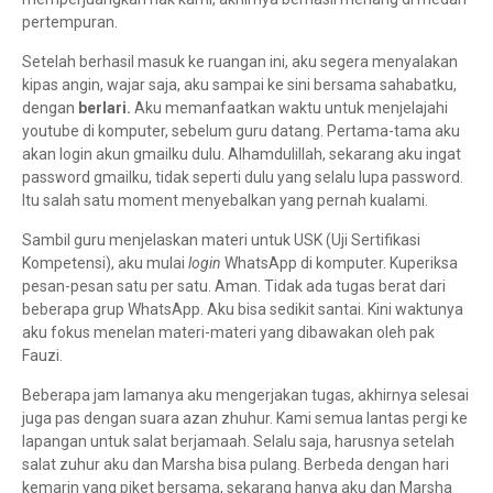
pertempuran.
Setelah berhasil masuk ke ruangan ini, aku segera menyalakan
kipas angin, wajar saja, aku sampai ke sini bersama sahabatku,
dengan
berlari.
Aku memanfaatkan waktu untuk menjelajahi
youtube di komputer, sebelum guru datang. Pertama-tama aku
akan login akun gmailku dulu. Alhamdulillah, sekarang aku ingat
password gmailku, tidak seperti dulu yang selalu lupa password.
Itu salah satu moment menyebalkan yang pernah kualami.
Sambil guru menjelaskan materi untuk USK (Uji Sertifikasi
Kompetensi), aku mulai
login
WhatsApp di komputer. Kuperiksa
pesan-pesan satu per satu. Aman. Tidak ada tugas berat dari
beberapa grup WhatsApp. Aku bisa sedikit santai. Kini waktunya
aku fokus menelan materi-materi yang dibawakan oleh pak
Fauzi.
Beberapa jam lamanya aku mengerjakan tugas, akhirnya selesai
juga pas dengan suara azan zhuhur. Kami semua lantas pergi ke
lapangan untuk salat berjamaah. Selalu saja, harusnya setelah
salat zuhur aku dan Marsha bisa pulang. Berbeda dengan hari
kemarin yang piket bersama, sekarang hanya aku dan Marsha