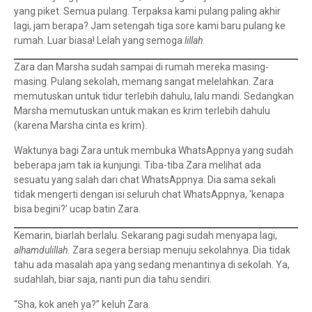
yang piket. Semua pulang. Terpaksa kami pulang paling akhir
lagi, jam berapa? Jam setengah tiga sore kami baru pulang ke
rumah. Luar biasa! Lelah yang semoga
lillah
.
Zara dan Marsha sudah sampai di rumah mereka masing-
masing. Pulang sekolah, memang sangat melelahkan. Zara
memutuskan untuk tidur terlebih dahulu, lalu mandi. Sedangkan
Marsha memutuskan untuk makan es krim terlebih dahulu
(karena Marsha cinta es krim).
Waktunya bagi Zara untuk membuka WhatsAppnya yang sudah
beberapa jam tak ia kunjungi. Tiba-tiba Zara melihat ada
sesuatu yang salah dari chat WhatsAppnya. Dia sama sekali
tidak mengerti dengan isi seluruh chat WhatsAppnya, ‘kenapa
bisa begini?’ ucap batin Zara.
Kemarin, biarlah berlalu. Sekarang pagi sudah menyapa lagi,
alhamdulillah.
Zara segera bersiap menuju sekolahnya. Dia tidak
tahu ada masalah apa yang sedang menantinya di sekolah. Ya,
sudahlah, biar saja, nanti pun dia tahu sendiri.
“Sha, kok aneh ya?” keluh Zara.