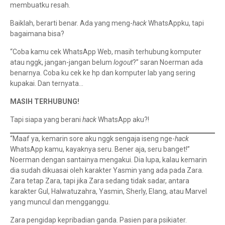
membuatku resah.
Baiklah, berarti benar. Ada yang meng-
hack
WhatsAppku, tapi
bagaimana bisa?
“Coba kamu cek WhatsApp Web, masih terhubung komputer
atau nggk, jangan-jangan belum
logout
?” saran Noerman ada
benarnya. Coba ku cek ke hp dan komputer lab yang sering
kupakai. Dan ternyata…
MASIH TERHUBUNG!
Tapi siapa yang berani
hack
WhatsApp aku?!
“Maaf ya, kemarin sore aku nggk sengaja iseng nge-
hack
WhatsApp kamu, kayaknya seru. Bener aja, seru banget!”
Noerman dengan santainya mengakui. Dia lupa, kalau kemarin
dia sudah dikuasai oleh karakter Yasmin yang ada pada Zara.
Zara tetap Zara, tapi jika Zara sedang tidak sadar, antara
karakter Gul, Halwatuzahra, Yasmin, Sherly, Elang, atau Marvel
yang muncul dan mengganggu.
Zara pengidap kepribadian ganda. Pasien para psikiater.