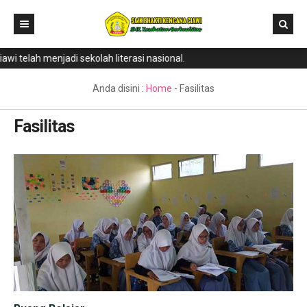
telah menjadi sekolah literasi nasional.
Home
Direktori
Anda disini :
Home
-
Fasilitas
Program Keahlian
Fasilitas
Berita
Literasi
Galeri
GTK & Siswa
PPDB