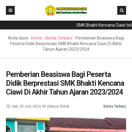
SMK Bhakti Kencana Ciawi telah 
Home
Direktori
Anda disini :
Home
-
Berita Terbaru
-
Pemberian Beasiswa Bagi
Peserta Didik Berprestasi SMK Bhakti Kencana Ciawi Di Akhir
Program Keahlian
Tahun Ajaran 2023/2024
Berita
Literasi
Pemberian Beasiswa Bagi Peserta
Didik Berprestasi SMK Bhakti Kencana
Galeri
Ciawi Di Akhir Tahun Ajaran 2023/2024
GTK & Siswa
PPDB
Sab, 29 Juni 2024
Dibaca 3064x
Berita Terbaru