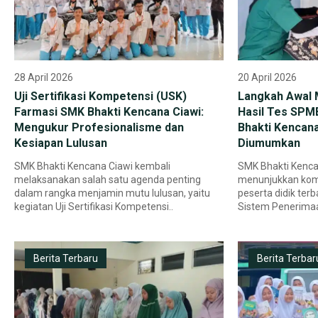
28 April 2026
20 April 2026
Uji Sertifikasi Kompetensi (USK)
Langkah Awal 
Farmasi SMK Bhakti Kencana Ciawi:
Hasil Tes SPM
Mengukur Profesionalisme dan
Bhakti Kencan
Kesiapan Lulusan
Diumumkan
SMK Bhakti Kencana Ciawi kembali
SMK Bhakti Kenca
melaksanakan salah satu agenda penting
menunjukkan kom
dalam rangka menjamin mutu lulusan, yaitu
peserta didik ter
kegiatan Uji Sertifikasi Kompetensi..
Sistem Penerimaa
Berita Terbaru
Berita Terbar