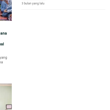
3 bulan yang lalu
cana
ual
 yang
na