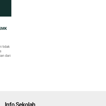
 SMK
i tidak
s
an dari
Info Sekolah