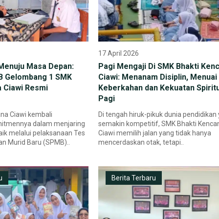
17 April 2026
Menuju Masa Depan:
Pagi Mengaji Di SMK Bhakti Ken
B Gelombang 1 SMK
Ciawi: Menanam Disiplin, Menuai
a Ciawi Resmi
Keberkahan dan Kekuatan Spirit
Pagi
na Ciawi kembali
Di tengah hiruk-pikuk dunia pendidikan
itmennya dalam menjaring
semakin kompetitif, SMK Bhakti Kenca
baik melalui pelaksanaan Tes
Ciawi memilih jalan yang tidak hanya
n Murid Baru (SPMB)..
mencerdaskan otak, tetapi..
u
Berita Terbaru