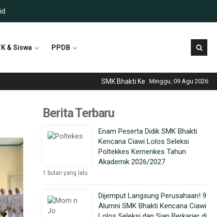
id
K & Siswa
PPDB
SMK Bhakti Kencana Ciawi telah menjadi se
Minggu, 09 Agu 2026
Berita Terbaru
Enam Peserta Didik SMK Bhakti
Kencana Ciawi Lolos Seleksi
Poltekkes Kemenkes Tahun
Akademik 2026/2027
1 bulan yang lalu
Dijemput Langsung Perusahaan! 9
Alumni SMK Bhakti Kencana Ciawi
Lolos Seleksi dan Siap Berkarier di