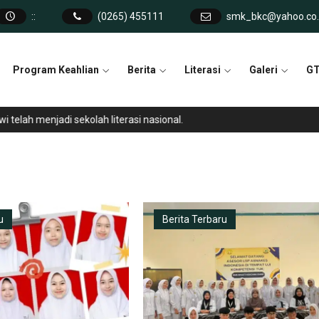
:
:
(0265) 455111
smk_bkc@yahoo.co.
Program Keahlian
Berita
Literasi
Galeri
GT
lah menjadi sekolah literasi nasional.
u
Berita Terbaru