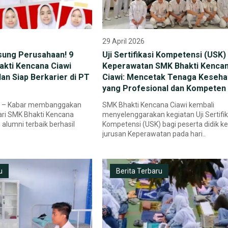
29 April 2026
sung Perusahaan! 9
Uji Sertifikasi Kompetensi (USK)
akti Kencana Ciawi
Keperawatan SMK Bhakti Kenca
dan Siap Berkarier di PT
Ciawi: Mencetak Tenaga Keseha
yang Profesional dan Kompeten
26 – Kabar membanggakan
SMK Bhakti Kencana Ciawi kembali
ari SMK Bhakti Kencana
menyelenggarakan kegiatan Uji Sertifik
 alumni terbaik berhasil
Kompetensi (USK) bagi peserta didik kel
jurusan Keperawatan pada hari..
u
Berita Terbaru