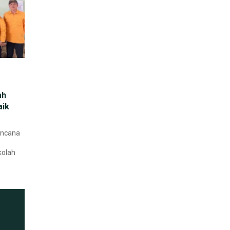
ah
aik
encana
kolah