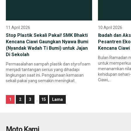
11 April 2026
10 April 2026
Stop Plastik Sekali Pakai! SMK Bhakti
Ibadah dan Aks
Kencana Ciawi Gaungkan Nyawa Bumi
Pesantren Ekol
(Nyandak Wadah Ti Bumi) untuk Jajan
Kencana Ciawi
Di Sekolah
Bulan Ramadan m
untuk memperkua
Permasalahan sampah plastik dan styrofoam
menanamkan nilai
menjadi tantangan serius yang dihadapi
kehidupan sehari-
lingkungan saat ini. Penggunaan kemasan
Ciawi,..
sekali pakai yang semakin meningkat..
1
2
3
…
15
Lama
Moto Kami