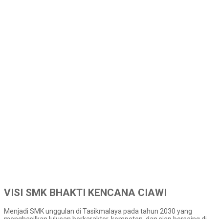
VISI SMK BHAKTI KENCANA CIAWI
Menjadi SMK unggulan di Tasikmalaya pada tahun 2030 yang
menghasilkan lulusan berkarakter, kompeten, dan siap bersaing di