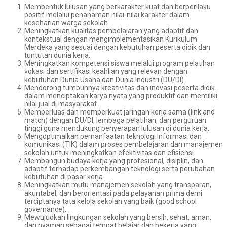
Membentuk lulusan yang berkarakter kuat dan berperilaku
positif melalui penanaman nilai-nilai karakter dalam
keseharian warga sekolah.
Meningkatkan kualitas pembelajaran yang adaptif dan
kontekstual dengan mengimplementasikan Kurikulum
Merdeka yang sesuai dengan kebutuhan peserta didik dan
tuntutan dunia kerja.
Meningkatkan kompetensi siswa melalui program pelatihan
vokasi dan sertifikasi keahlian yang relevan dengan
kebutuhan Dunia Usaha dan Dunia Industri (DU/DI).
Mendorong tumbuhnya kreativitas dan inovasi peserta didik
dalam menciptakan karya nyata yang produktif dan memiliki
nilai jual di masyarakat.
Memperluas dan memperkuat jaringan kerja sama (link and
match) dengan DU/DI, lembaga pelatihan, dan perguruan
tinggi guna mendukung penyerapan lulusan di dunia kerja.
Mengoptimalkan pemanfaatan teknologi informasi dan
komunikasi (TIK) dalam proses pembelajaran dan manajemen
sekolah untuk meningkatkan efektivitas dan efisiensi.
Membangun budaya kerja yang profesional, disiplin, dan
adaptif terhadap perkembangan teknologi serta perubahan
kebutuhan di pasar kerja.
Meningkatkan mutu manajemen sekolah yang transparan,
akuntabel, dan berorientasi pada pelayanan prima demi
terciptanya tata kelola sekolah yang baik (good school
governance).
Mewujudkan lingkungan sekolah yang bersih, sehat, aman,
dan nyaman sebagai tempat belajar dan bekerja yang