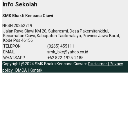
Info Sekolah
SMK Bhakti Kencana Ciawi
NPSN
20262719
Jalan Raya Ciawi KM 20, Sukaresmi, Desa Pakemitankidul,
Kecamatan Ciawi, Kabupaten Tasikmalaya, Provinsi Jawa Barat,
Kode Pos 46156
TELEPON
(0265) 455111
EMAIL
smk_bkc@yahoo.co.id
WHATSAPP
+62 822-1925-2185
Copyright @2024 SMK Bhakti Kencana Ciawi ⭐
Disclaimer |
Privacy
policy |
DMCA |
Kontak