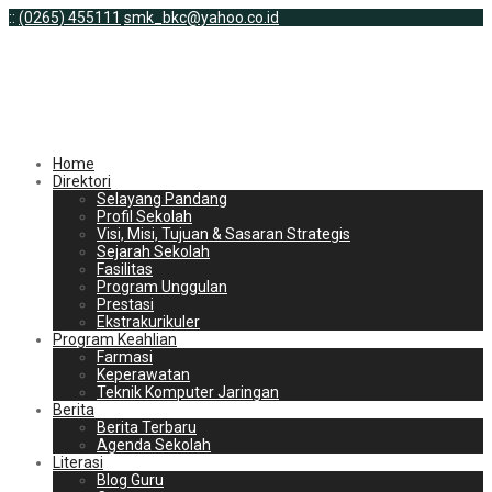
:
:
(0265) 455111
smk_bkc@yahoo.co.id
Home
Direktori
Selayang Pandang
Profil Sekolah
Visi, Misi, Tujuan & Sasaran Strategis
Sejarah Sekolah
Fasilitas
Program Unggulan
Prestasi
Ekstrakurikuler
Program Keahlian
Farmasi
Keperawatan
Teknik Komputer Jaringan
Berita
Berita Terbaru
Agenda Sekolah
Literasi
Blog Guru