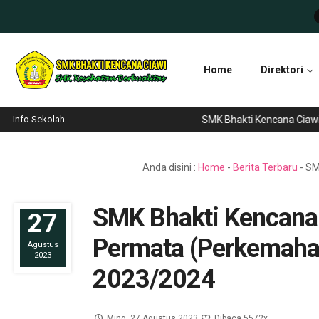
Home
Direktori
Info Sekolah
SMK Bhakti Kencana Ciawi tela
Anda disini :
Home
-
Berita Terbaru
-
SM
SMK Bhakti Kencana
27
Permata (Perkemaha
Agustus
2023
2023/2024
Ming, 27 Agustus 2023
Dibaca 5572x