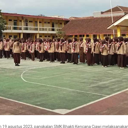
an 19 agustus 2023, pangkalan SMK Bhakti Kencana Ciawi melaksanaka