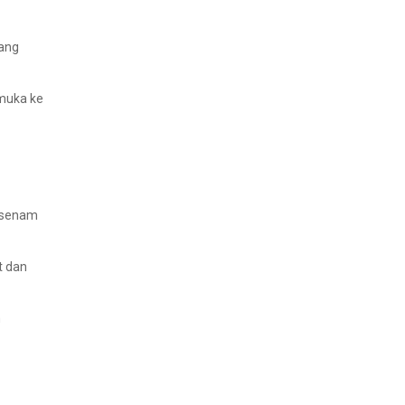
lang
amuka ke
, senam
t dan
n