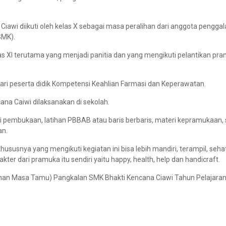
awi diikuti oleh kelas X sebagai masa peralihan dari anggota pengga
MK).
kelas XI terutama yang menjadi panitia dan yang mengikuti pelantikan pr
dari peserta didik Kompetensi Keahlian Farmasi dan Keperawatan.
na Caiwi dilaksanakan di sekolah.
ti pembukaan, latihan PBBAB atau baris berbaris, materi kepramukaan
an.
susnya yang mengikuti kegiatan ini bisa lebih mandiri, terampil, seha
r dari pramuka itu sendiri yaitu happy, health, help dan handicraft.
han Masa Tamu) Pangkalan SMK Bhakti Kencana Ciawi Tahun Pelajara