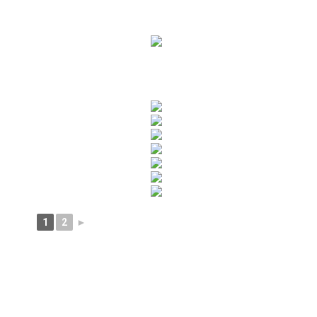
1
2
►