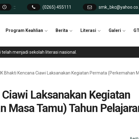
:
:
(0265) 455111
smk_bkc@yahoo.co.
Program Keahlian
Berita
Literasi
Galeri
GT
h menjadi sekolah literasi nasional.
K Bhakti Kencana Ciawi Laksanakan Kegiatan Permata (Perkemahan 
 Ciawi Laksanakan Kegiatan
n Masa Tamu) Tahun Pelajara
Berit