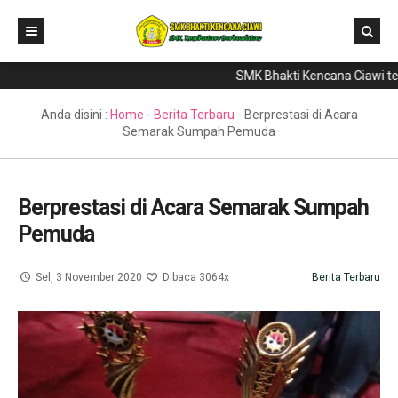
SMK Bhakti Kencana Ciawi telah 
Home
Direktori
Anda disini :
Home
-
Berita Terbaru
-
Berprestasi di Acara
Semarak Sumpah Pemuda
Program Keahlian
Berita
Berprestasi di Acara Semarak Sumpah
Literasi
Pemuda
Galeri
Sel, 3 November 2020
Dibaca 3064x
Berita Terbaru
GTK & Siswa
PPDB