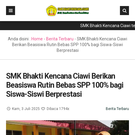
SMK Bhakti Kencana Ciawi telah 
Home
Direktori
Anda disini :
Home
-
Berita Terbaru
-
SMK Bhakti Kencana Ciawi
Berikan Beasiswa Rutin Bebas SPP 100% bagi Siswa-Siswi
Program Keahlian
Berprestasi
Berita
Literasi
SMK Bhakti Kencana Ciawi Berikan
Beasiswa Rutin Bebas SPP 100% bagi
Galeri
Siswa-Siswi Berprestasi
GTK & Siswa
PPDB
Kam, 3 Juli 2025
Dibaca 1794x
Berita Terbaru