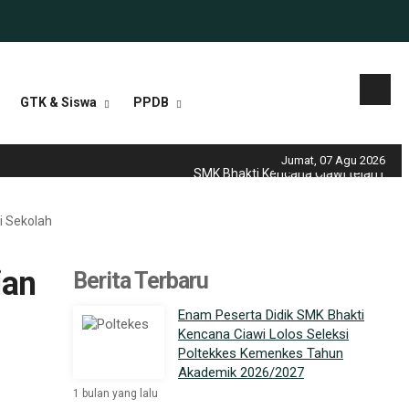
GTK & Siswa
PPDB
Jumat, 07 Agu 2026
SMK Bhakti Kencana Ciawi telah menjadi 
di Sekolah
ian
Berita Terbaru
Enam Peserta Didik SMK Bhakti
Kencana Ciawi Lolos Seleksi
Poltekkes Kemenkes Tahun
Akademik 2026/2027
1 bulan yang lalu