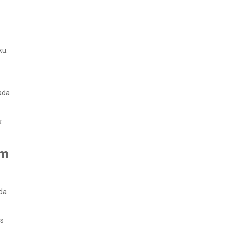
ku.
ada
k
um
da
as