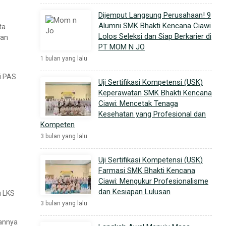
Dijemput Langsung Perusahaan! 9
Alumni SMK Bhakti Kencana Ciawi
ta
Lolos Seleksi dan Siap Berkarier di
lan
PT MOM N JO
1 bulan yang lalu
i PAS
Uji Sertifikasi Kompetensi (USK)
Keperawatan SMK Bhakti Kencana
Ciawi: Mencetak Tenaga
Kesehatan yang Profesional dan
Kompeten
3 bulan yang lalu
Uji Sertifikasi Kompetensi (USK)
Farmasi SMK Bhakti Kencana
Ciawi: Mengukur Profesionalisme
dan Kesiapan Lulusan
u LKS
3 bulan yang lalu
tannya