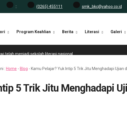
:
:
(0265) 455111
smk_bkc@yahoo.co.id
ori
Program Keahlian
Berita
Literasi
Galeri
elah menjadi sekolah literasi nasional.
ni :
Home
-
Blog
-
Kamu Pelajar? Yuk Intip 5 Trik Jitu Menghadapi Ujian 
tip 5 Trik Jitu Menghadapi Uj