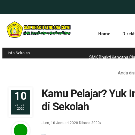
Home
Direkt
Info Sekolah
SMK Bhakti Kencana Ciawi t
Anda disi
Kamu Pelajar? Yuk In
10
di Sekolah
Januari
2020
Jum, 10 Januari 2020
Dibaca 3090x