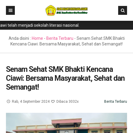
 telah menjadi sekolah literasi nasional.
Home
Direktori
Anda disini :
Home
-
Berita Terbaru
-
Senam Sehat SMK Bhakti
Kencana Ciawi: Bersama Masyarakat, Sehat dan Semangat!
Program Keahlian
Berita
Senam Sehat SMK Bhakti Kencana
Literasi
Ciawi: Bersama Masyarakat, Sehat dan
Galeri
Semangat!
GTK & Siswa
Rab, 4 September 2024
Dibaca 3032x
Berita Terbaru
PPDB