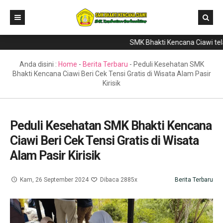
SMK Bhakti Kencana Ciawi telah m
Home
Direktori
Anda disini :
Home
-
Berita Terbaru
-
Peduli Kesehatan SMK
Bhakti Kencana Ciawi Beri Cek Tensi Gratis di Wisata Alam Pasir
Program Keahlian
Kirisik
Berita
Literasi
Peduli Kesehatan SMK Bhakti Kencana
Ciawi Beri Cek Tensi Gratis di Wisata
Galeri
Alam Pasir Kirisik
GTK & Siswa
PPDB
Kam, 26 September 2024
Dibaca 2885x
Berita Terbaru