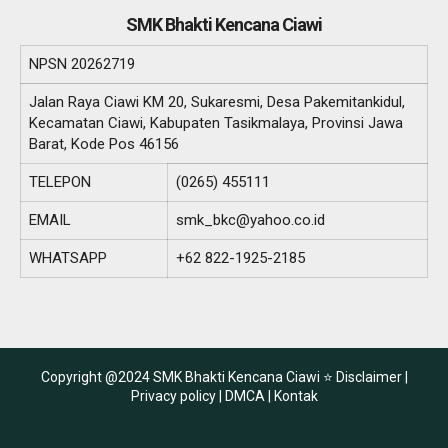
SMK Bhakti Kencana Ciawi
NPSN
20262719
Jalan Raya Ciawi KM 20, Sukaresmi, Desa Pakemitankidul,
Kecamatan Ciawi, Kabupaten Tasikmalaya, Provinsi Jawa
Barat, Kode Pos 46156
TELEPON
(0265) 455111
EMAIL
smk_bkc@yahoo.co.id
WHATSAPP
+62 822-1925-2185
Copyright @2024 SMK Bhakti Kencana Ciawi ⭐
Disclaimer |
Privacy policy |
DMCA |
Kontak