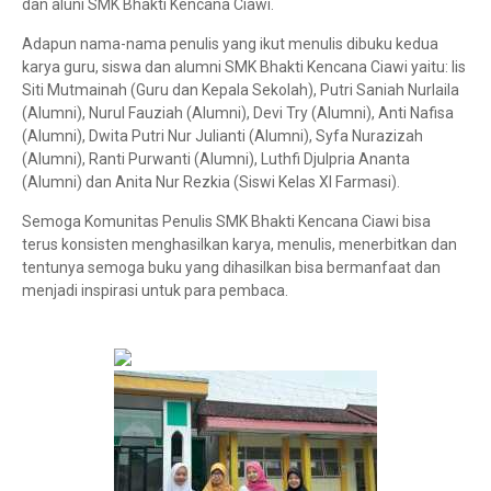
dan aluni SMK Bhakti Kencana Ciawi.
Adapun nama-nama penulis yang ikut menulis dibuku kedua
karya guru, siswa dan alumni SMK Bhakti Kencana Ciawi yaitu: Iis
Siti Mutmainah (Guru dan Kepala Sekolah), Putri Saniah Nurlaila
(Alumni), Nurul Fauziah (Alumni), Devi Try (Alumni), Anti Nafisa
(Alumni), Dwita Putri Nur Julianti (Alumni), Syfa Nurazizah
(Alumni), Ranti Purwanti (Alumni), Luthfi Djulpria Ananta
(Alumni) dan Anita Nur Rezkia (Siswi Kelas XI Farmasi).
Semoga Komunitas Penulis SMK Bhakti Kencana Ciawi bisa
terus konsisten menghasilkan karya, menulis, menerbitkan dan
tentunya semoga buku yang dihasilkan bisa bermanfaat dan
menjadi inspirasi untuk para pembaca.