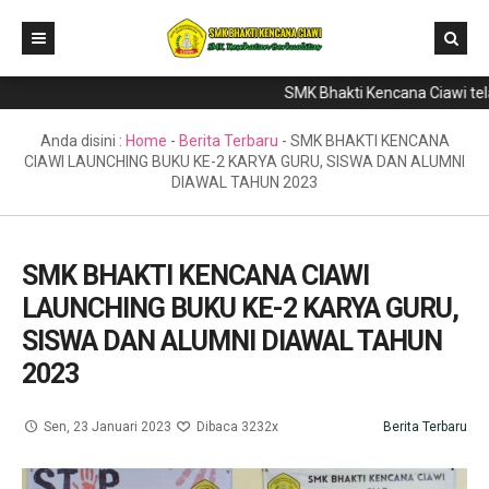
SMK Bhakti Kencana Ciawi telah 
Home
Direktori
Anda disini :
Home
-
Berita Terbaru
-
SMK BHAKTI KENCANA
CIAWI LAUNCHING BUKU KE-2 KARYA GURU, SISWA DAN ALUMNI
Program Keahlian
DIAWAL TAHUN 2023
Berita
Literasi
SMK BHAKTI KENCANA CIAWI
LAUNCHING BUKU KE-2 KARYA GURU,
Galeri
SISWA DAN ALUMNI DIAWAL TAHUN
GTK & Siswa
2023
PPDB
Sen, 23 Januari 2023
Dibaca 3232x
Berita Terbaru