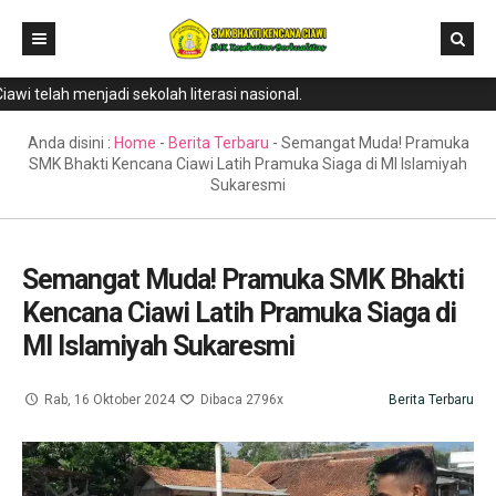
 telah menjadi sekolah literasi nasional.
Home
Direktori
Anda disini :
Home
-
Berita Terbaru
-
Semangat Muda! Pramuka
SMK Bhakti Kencana Ciawi Latih Pramuka Siaga di MI Islamiyah
Program Keahlian
Sukaresmi
Berita
Literasi
Semangat Muda! Pramuka SMK Bhakti
Kencana Ciawi Latih Pramuka Siaga di
Galeri
MI Islamiyah Sukaresmi
GTK & Siswa
PPDB
Rab, 16 Oktober 2024
Dibaca 2796x
Berita Terbaru