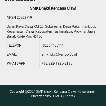
SMK Bhakti Kencana Ciawi
NPSN
20262719
Jalan Raya Ciawi KM 20, Sukaresmi, Desa Pakemitankidul,
Kecamatan Ciawi, Kabupaten Tasikmalaya, Provinsi Jawa
Barat, Kode Pos 46156
TELEPON
(0265) 455111
EMAIL
smk_bkc@yahoo.co.id
WHATSAPP
+62 822-1925-2185
Copyright @2024 SMK Bhakti Kencana Ciawi ⭐
Disclaimer |
Privacy policy |
DMCA |
Kontak