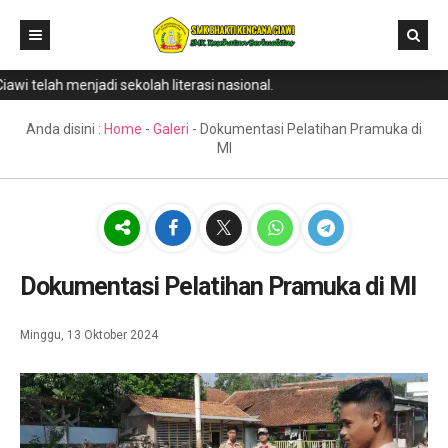
i telah menjadi sekolah literasi nasional.
Home
Direktori
Anda disini :
Home
-
Galeri
-
Dokumentasi Pelatihan Pramuka di
MI
Program Keahlian
Berita
Literasi
Galeri
Dokumentasi Pelatihan Pramuka di MI
GTK & Siswa
Minggu, 13 Oktober 2024
PPDB