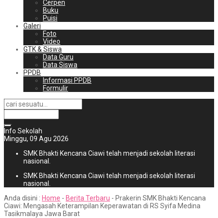
Cerpen
Buku
Puisi
Galeri
Foto
Video
GTK & Siswa
Data Guru
Data Siswa
PPDB
Informasi PPDB
Formulir
Info Sekolah
Minggu, 09 Agu 2026
SMK Bhakti Kencana Ciawi telah menjadi sekolah literasi
nasional.
SMK Bhakti Kencana Ciawi telah menjadi sekolah literasi
nasional.
Anda disini :
Home
-
Berita Terbaru
-
Prakerin SMK Bhakti Kencana
Ciawi: Mengasah Keterampilan Keperawatan di RS Syifa Medina
Tasikmalaya Jawa Barat