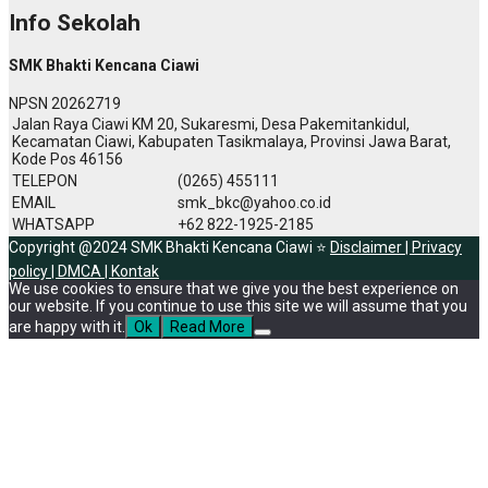
Info Sekolah
SMK Bhakti Kencana Ciawi
NPSN
20262719
Jalan Raya Ciawi KM 20, Sukaresmi, Desa Pakemitankidul,
Kecamatan Ciawi, Kabupaten Tasikmalaya, Provinsi Jawa Barat,
Kode Pos 46156
TELEPON
(0265) 455111
EMAIL
smk_bkc@yahoo.co.id
WHATSAPP
+62 822-1925-2185
Copyright @2024 SMK Bhakti Kencana Ciawi ⭐
Disclaimer |
Privacy
policy |
DMCA |
Kontak
We use cookies to ensure that we give you the best experience on
our website. If you continue to use this site we will assume that you
are happy with it.
Ok
Read More