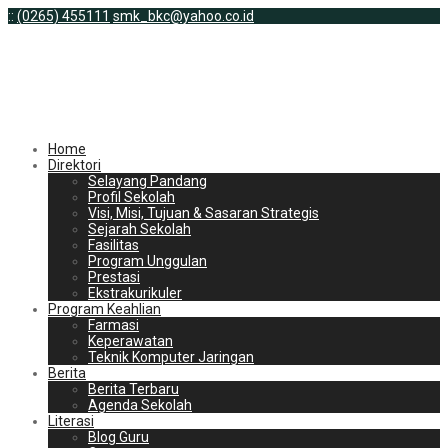
:
:
(0265) 455111
smk_bkc@yahoo.co.id
Home
Direktori
Selayang Pandang
Profil Sekolah
Visi, Misi, Tujuan & Sasaran Strategis
Sejarah Sekolah
Fasilitas
Program Unggulan
Prestasi
Ekstrakurikuler
Program Keahlian
Farmasi
Keperawatan
Teknik Komputer Jaringan
Berita
Berita Terbaru
Agenda Sekolah
Literasi
Blog Guru