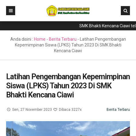
SMK Bhakti Kencana Ciawi telah 
Home
Direktori
Anda disini :
Home
-
Berita Terbaru
-
Latihan Pengembangan
Kepemimpinan Siswa (LPKS) Tahun 2023 Di SMK Bhakti
Program Keahlian
Kencana Ciawi
Berita
Literasi
Latihan Pengembangan Kepemimpinan
Siswa (LPKS) Tahun 2023 Di SMK
Galeri
Bhakti Kencana Ciawi
GTK & Siswa
PPDB
Sen, 27 November 2023
Dibaca 3227x
Berita Terbaru