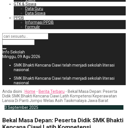
GTK & Siswa
Data Guru
Data Siswa
PPDB
Informasi PPDB
Formulir
Info Sekolah
Minggu, 09 Agu 2026
SMK Bhakti Kencana Ciawi telah menjadi sekolah literasi
nasional.
SMK Bhakti Kencana Ciawi telah menjadi sekolah literasi
nasional.
Anda disini :
Home
-
Berita Terbaru
-
Bekal Masa Depan: Peserta
Didik SMK Bhakti Kencana Ciawi Latih Kompetensi Keperawatan
Lansia Di Panti Jompo Welas Asih Tasikmalaya Jawa Barat
3
September
2025
Bekal Masa Depan: Peserta Didik SMK Bhakti
Kencana Ciawi Latih Kompetensi