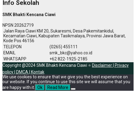
Info Sekolah
SMK Bhakti Kencana Ciawi
NPSN
20262719
Jalan Raya Ciawi KM 20, Sukaresmi, Desa Pakemitankidul,
Kecamatan Ciawi, Kabupaten Tasikmalaya, Provinsi Jawa Barat,
Kode Pos 46156
TELEPON
(0265) 455111
EMAIL
smk_bkc@yahoo.co.id
WHATSAPP
+62 822-1925-2185
Copyright @2024 SMK Bhakti Kencana Ciawi ⭐
Disclaimer |
Privacy
policy |
DMCA |
Kontak
We use cookies to ensure that we give you the best experience on
our website. If you continue to use this site we will assume that you
are happy with it.
Ok
Read More