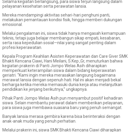
Selama kegiatan berlangsung, para siswa terjun langsung dalam
pelayanan kesehatan serta perawatan lansia.
Mereka mendampingi aktivitas sehari-hari penghuni panti,
melakukan pemantauan kondisi fisik, hingga memberi dukungan
emosional.
Melalui pengalaman ini, siswa tidak hanya mengasah kemampuan
teknis, tetapi juga belajar membangun sikap empati, kesabaran,
serta rasa kepedulian sosial—nilai yang sangat penting dalam
profesi keperawatan.
Kepala Program Keahlian Asisten Keperawatan dan Care Giver SMK
Bhakti Kencana Ciawi, Hani Meilani, S.Kep.,Gr, menuturkan bahwa
kegiatan prakerin di Panti Jompo Welas Asih diharapkan
memperkuat keterampilan siswa dalam bidang keperawatan
geriatri. “Kami ingin mereka merasakan langsung bagaimana
merawat lansia dengan sepenuh hati. Hal ini akan menjadi bekal
berharga ketika mereka memasuki dunia kerja atau melanjutkan
pendidikan ke jenjang berikutnya,” ungkapnya.
Pihak Panti Jompo Welas Asih pun menyambut positif kehadiran
siswa. Selain membantu perawat dalam memberikan pelayanan,
para siswa juga membawa suasana baru yang penuh semangat.
Banyak lansia merasa gembira karena bisa berinteraksi dengan
anak-anak muda yang penuh perhatian.
Melalui prakerin ini, siswa SMK Bhakti Kencana Ciawi diharapkan