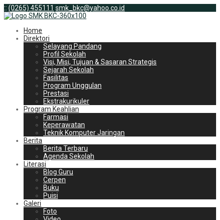
:
:
(0265) 455111
smk_bkc@yahoo.co.id
Home
Direktori
Selayang Pandang
Profil Sekolah
Visi, Misi, Tujuan & Sasaran Strategis
Sejarah Sekolah
Fasilitas
Program Unggulan
Prestasi
Ekstrakurikuler
Program Keahlian
Farmasi
Keperawatan
Teknik Komputer Jaringan
Berita
Berita Terbaru
Agenda Sekolah
Literasi
Blog Guru
Cerpen
Buku
Puisi
Galeri
Foto
Video