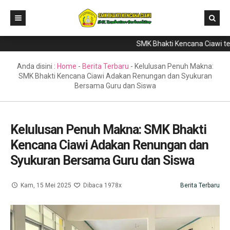
SMK Bhakti Kencana Ciawi telah
Home
Direktori
Anda disini :
Home
-
Berita Terbaru
-
Kelulusan Penuh Makna:
SMK Bhakti Kencana Ciawi Adakan Renungan dan Syukuran
Program Keahlian
Bersama Guru dan Siswa
Berita
Literasi
Kelulusan Penuh Makna: SMK Bhakti
Kencana Ciawi Adakan Renungan dan
Galeri
Syukuran Bersama Guru dan Siswa
GTK & Siswa
PPDB
Kam, 15 Mei 2025
Dibaca 1978x
Berita Terbaru