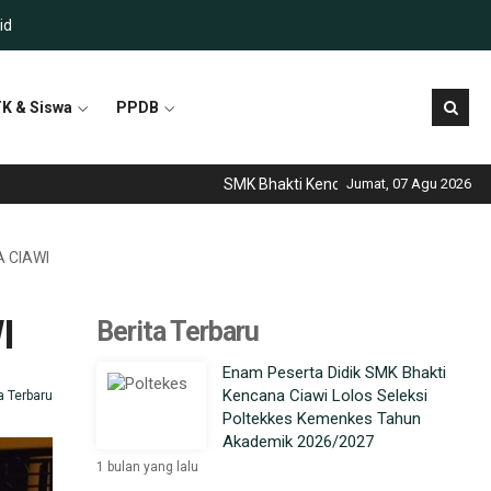
id
K & Siswa
PPDB
SMK Bhakti Kencana Ciawi telah menjadi sek
Jumat, 07 Agu 2026
 CIAWI
I
Berita Terbaru
Enam Peserta Didik SMK Bhakti
Kencana Ciawi Lolos Seleksi
a Terbaru
Poltekkes Kemenkes Tahun
Akademik 2026/2027
1 bulan yang lalu