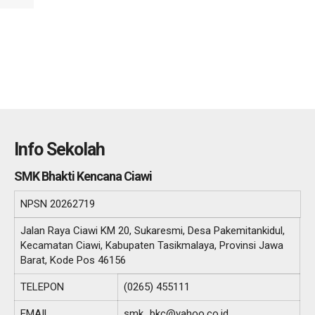
Info Sekolah
SMK Bhakti Kencana Ciawi
NPSN
20262719
Jalan Raya Ciawi KM 20, Sukaresmi, Desa Pakemitankidul,
Kecamatan Ciawi, Kabupaten Tasikmalaya, Provinsi Jawa
Barat, Kode Pos 46156
TELEPON
(0265) 455111
EMAIL
smk_bkc@yahoo.co.id