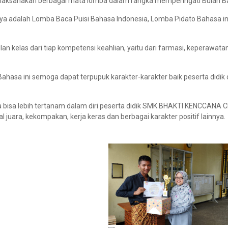
dilaksanakan berbagai mata lomba dalam rangka memperingati Bulan B
a adalah Lomba Baca Puisi Bahasa Indonesia, Lomba Pidato Bahasa in
ilan kelas dari tiap kompetensi keahlian, yaitu dari farmasi, keperawata
ahasa ini semoga dapat terpupuk karakter-karakter baik peserta didik
nya bisa lebih tertanam dalam diri peserta didik SMK BHAKTI KENCCANA C
juara, kekompakan, kerja keras dan berbagai karakter positif lainnya.