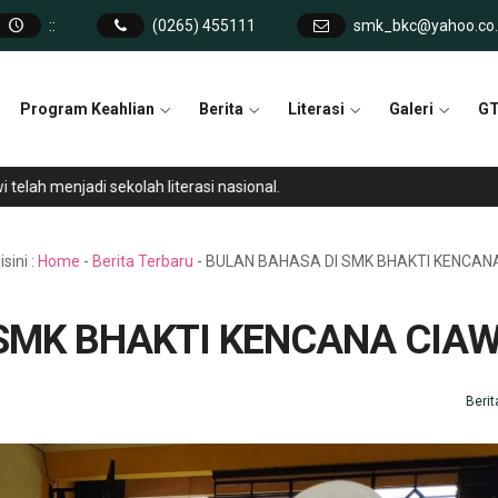
:
:
(0265) 455111
smk_bkc@yahoo.co.
Program Keahlian
Berita
Literasi
Galeri
GT
ah menjadi sekolah literasi nasional.
sini :
Home
-
Berita Terbaru
-
BULAN BAHASA DI SMK BHAKTI KENCANA
SMK BHAKTI KENCANA CIAW
Berit