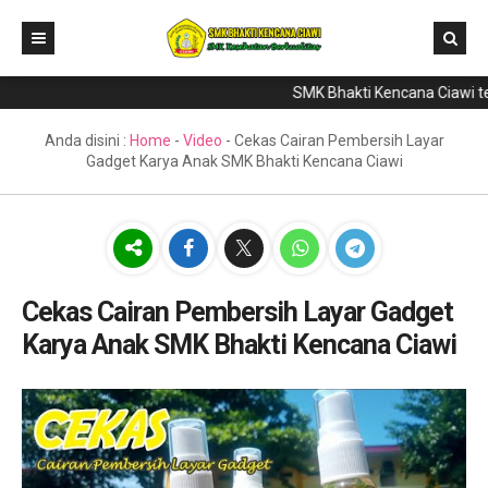
SMK Bhakti Kencana Ciawi tela
Home
Direktori
Anda disini :
Home
-
Video
-
Cekas Cairan Pembersih Layar
Gadget Karya Anak SMK Bhakti Kencana Ciawi
Program Keahlian
Berita
Literasi
Galeri
Cekas Cairan Pembersih Layar Gadget
Karya Anak SMK Bhakti Kencana Ciawi
GTK & Siswa
PPDB