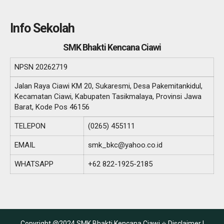
Info Sekolah
SMK Bhakti Kencana Ciawi
NPSN
20262719
Jalan Raya Ciawi KM 20, Sukaresmi, Desa Pakemitankidul,
Kecamatan Ciawi, Kabupaten Tasikmalaya, Provinsi Jawa
Barat, Kode Pos 46156
TELEPON
(0265) 455111
EMAIL
smk_bkc@yahoo.co.id
WHATSAPP
+62 822-1925-2185
Copyright @2024 SMK Bhakti Kencana Ciawi ⭐
Disclaimer |