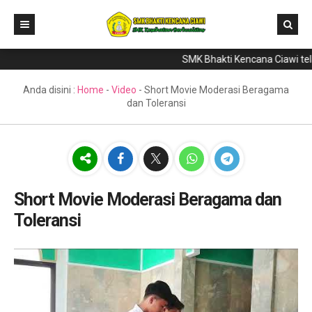
SMK Bhakti Kencana Ciawi telah
Home
Direktori
Anda disini :
Home
-
Video
-
Short Movie Moderasi Beragama
dan Toleransi
Program Keahlian
Berita
Literasi
Galeri
Short Movie Moderasi Beragama dan
Toleransi
GTK & Siswa
PPDB