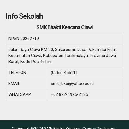
Info Sekolah
SMK Bhakti Kencana Ciawi
NPSN
20262719
Jalan Raya Ciawi KM 20, Sukaresmi, Desa Pakemitankidul,
Kecamatan Ciawi, Kabupaten Tasikmalaya, Provinsi Jawa
Barat, Kode Pos 46156
TELEPON
(0265) 455111
EMAIL
smk_bkc@yahoo.co.id
WHATSAPP
+62 822-1925-2185
Copyright @2024 SMK Bhakti Kencana Ciawi ⭐
Disclaimer |