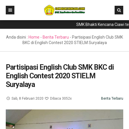
SMK Bhakti Kencana Ciawi telah 
Home
Direktori
Anda disini :
Home
-
Berita Terbaru
-
Partisipasi English Club SMK
BKC di English Contest 2020 STIELM Suryalaya
Program Keahlian
Berita
Partisipasi English Club SMK BKC di
Literasi
English Contest 2020 STIELM
Galeri
Suryalaya
GTK & Siswa
Sab, 8 Februari 2020
Dibaca 3052x
Berita Terbaru
PPDB