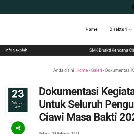
Home
Direktori
Info Sekolah
SMK Bhakti Kencana Ciawi 
Anda disini :
Home
-
Galeri
-
Dokumentasi Ke
Dokumentasi Kegiata
23
Untuk Seluruh Peng
Februari
2021
Ciawi Masa Bakti 2
Selasa, 23 Februari 2021