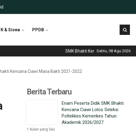
id
K & Siswa
PPDB
SMK Bhakti Kencana Ciawi telah menjadi 
Sabtu, 08 Agu 2026
hakti Kencana Ciawi Masa Bakti 2021-2022
Berita Terbaru
a
Enam Peserta Didik SMK Bhakti
Kencana Ciawi Lolos Seleksi
Poltekkes Kemenkes Tahun
Akademik 2026/2027
1 bulan yang lalu