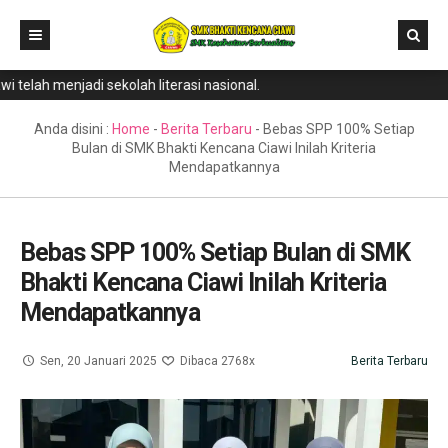
elah menjadi sekolah literasi nasional.
Home
Direktori
Anda disini :
Home
-
Berita Terbaru
-
Bebas SPP 100% Setiap
Bulan di SMK Bhakti Kencana Ciawi Inilah Kriteria
Program Keahlian
Mendapatkannya
Berita
Literasi
Bebas SPP 100% Setiap Bulan di SMK
Bhakti Kencana Ciawi Inilah Kriteria
Galeri
Mendapatkannya
GTK & Siswa
PPDB
Sen, 20 Januari 2025
Dibaca 2768x
Berita Terbaru