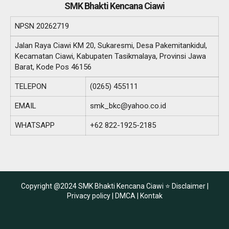
SMK Bhakti Kencana Ciawi
NPSN
20262719
Jalan Raya Ciawi KM 20, Sukaresmi, Desa Pakemitankidul,
Kecamatan Ciawi, Kabupaten Tasikmalaya, Provinsi Jawa
Barat, Kode Pos 46156
TELEPON
(0265) 455111
EMAIL
smk_bkc@yahoo.co.id
WHATSAPP
+62 822-1925-2185
Copyright @2024 SMK Bhakti Kencana Ciawi ⭐
Disclaimer |
Privacy policy |
DMCA |
Kontak