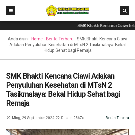
SMK Bhakti Kencana Ciawi telah m
Home
Direktori
Anda disini :
Home
-
Berita Terbaru
-
SMK Bhakti Kencana Ciawi
Adakan Penyuluhan Kesehatan di MTsN 2 Tasikmalaya: Bekal
Program Keahlian
Hidup Sehat bagi Remaja
Berita
Literasi
SMK Bhakti Kencana Ciawi Adakan
Penyuluhan Kesehatan di MTsN 2
Galeri
Tasikmalaya: Bekal Hidup Sehat bagi
GTK & Siswa
Remaja
PPDB
Ming, 29 September 2024
Dibaca 2867x
Berita Terbaru