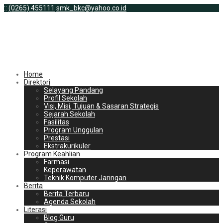
:
:
(0265) 455111
smk_bkc@yahoo.co.id
Home
Direktori
Selayang Pandang
Profil Sekolah
Visi, Misi, Tujuan & Sasaran Strategis
Sejarah Sekolah
Fasilitas
Program Unggulan
Prestasi
Ekstrakurikuler
Program Keahlian
Farmasi
Keperawatan
Teknik Komputer Jaringan
Berita
Berita Terbaru
Agenda Sekolah
Literasi
Blog Guru