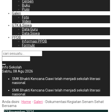
Cerpen
Buku
Puisi
Galeri
Foto
Video
GTK & Siswa
Data Guru
Data Siswa
PPDB
Informasi PPDB
Formulir
Info Sekolah
Sabtu, 08 Agu 2026
SMK Bhakti Kencana Ciawi telah menjadi sekolah literasi
nasional.
SMK Bhakti Kencana Ciawi telah menjadi sekolah literasi
nasional.
Anda disini :
Home
-
Galeri
-
Dokumentasi Kegiatan Senam Sehat
Bersama
12
November
2024