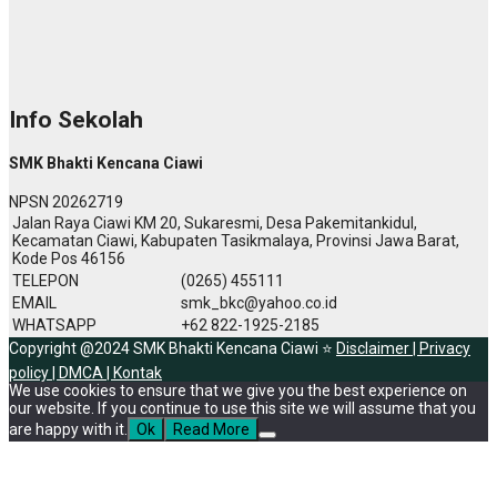
Info Sekolah
SMK Bhakti Kencana Ciawi
NPSN
20262719
Jalan Raya Ciawi KM 20, Sukaresmi, Desa Pakemitankidul,
Kecamatan Ciawi, Kabupaten Tasikmalaya, Provinsi Jawa Barat,
Kode Pos 46156
TELEPON
(0265) 455111
EMAIL
smk_bkc@yahoo.co.id
WHATSAPP
+62 822-1925-2185
Copyright @2024 SMK Bhakti Kencana Ciawi ⭐
Disclaimer |
Privacy
policy |
DMCA |
Kontak
We use cookies to ensure that we give you the best experience on
our website. If you continue to use this site we will assume that you
are happy with it.
Ok
Read More