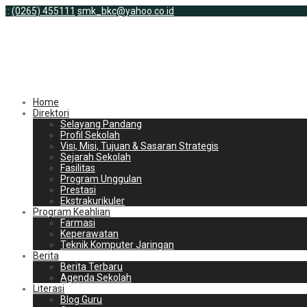
:
:
(0265) 455111
smk_bkc@yahoo.co.id
Home
Direktori
Selayang Pandang
Profil Sekolah
Visi, Misi, Tujuan & Sasaran Strategis
Sejarah Sekolah
Fasilitas
Program Unggulan
Prestasi
Ekstrakurikuler
Program Keahlian
Farmasi
Keperawatan
Teknik Komputer Jaringan
Berita
Berita Terbaru
Agenda Sekolah
Literasi
Blog Guru