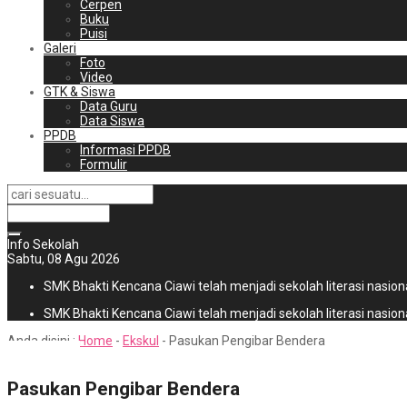
Cerpen
Buku
Puisi
Galeri
Foto
Video
GTK & Siswa
Data Guru
Data Siswa
PPDB
Informasi PPDB
Formulir
Info Sekolah
Sabtu, 08 Agu 2026
SMK Bhakti Kencana Ciawi telah menjadi sekolah literasi nasiona
SMK Bhakti Kencana Ciawi telah menjadi sekolah literasi nasiona
Anda disini :
Home
-
Ekskul
-
Pasukan Pengibar Bendera
Pasukan Pengibar Bendera