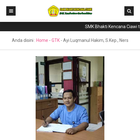
SMK Bhakti Kencana Ciawi tel
Home
Direktori
Anda disini :
Home
-
GTK
-
Ayi Luqmanul Hakim, S.Kep., Ners
Program Keahlian
Berita
Literasi
Galeri
GTK & Siswa
PPDB