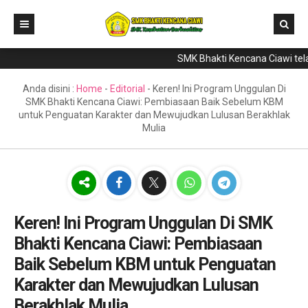
SMK Bhakti Kencana Ciawi telah 
Home
Direktori
Anda disini :
Home
-
Editorial
-
Keren! Ini Program Unggulan Di
SMK Bhakti Kencana Ciawi: Pembiasaan Baik Sebelum KBM
Program Keahlian
untuk Penguatan Karakter dan Mewujudkan Lulusan Berakhlak
Mulia
Berita
Literasi
Galeri
GTK & Siswa
Keren! Ini Program Unggulan Di SMK
Bhakti Kencana Ciawi: Pembiasaan
PPDB
Baik Sebelum KBM untuk Penguatan
Karakter dan Mewujudkan Lulusan
Berakhlak Mulia