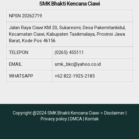
SMK Bhakti Kencana Ciawi
NPSN
20262719
Jalan Raya Ciawi KM 20, Sukaresmi, Desa Pakemitankidul,
Kecamatan Ciawi, Kabupaten Tasikmalaya, Provinsi Jawa
Barat, Kode Pos 46156
TELEPON
(0265) 455111
EMAIL
smk_bkc@yahoo.co.id
WHATSAPP
+62 822-1925-2185
Copyright @2024 SMK Bhakti Kencana Ciawi ⭐
Disclaimer |
Privacy policy |
DMCA |
Kontak